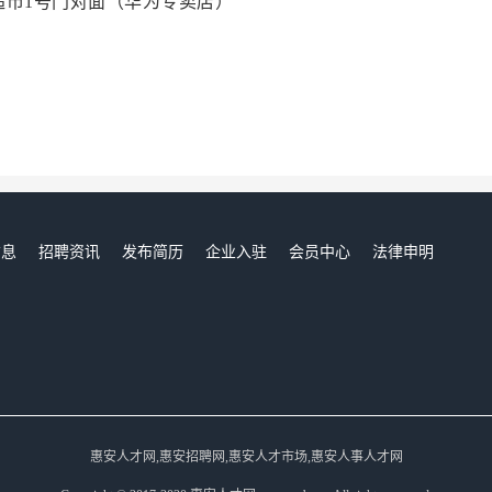
超市1号门对面（华为专卖店）
信息
招聘资讯
发布简历
企业入驻
会员中心
法律申明
们
惠安人才网,惠安招聘网,惠安人才市场,惠安人事人才网