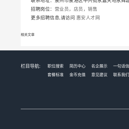
联系地址：泉州市泉港区中兴街永嘉天地永辉
招聘岗位：
营业员，店员，销售
更多招聘信息,请访问
惠安人才网
相关文章
栏目导航:
职位搜索
简历中心
名企展示
一句话
套餐标准
金币充值
意见建议
联系我