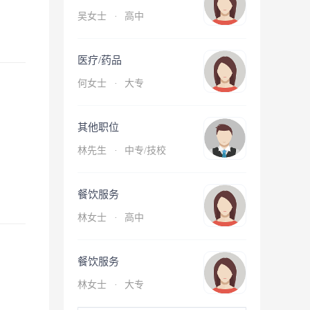
吴女士
·
高中
医疗/药品
何女士
·
大专
其他职位
林先生
·
中专/技校
餐饮服务
林女士
·
高中
餐饮服务
林女士
·
大专