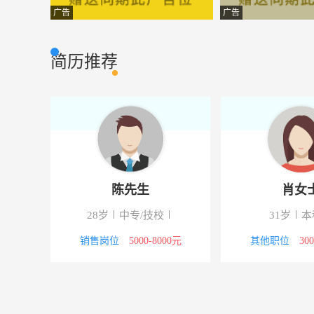
阿姨�D厨师
老潼关肉夹馍
餐饮服务
广告
广告
后厨，切配，洗碗工
乐巴蜀餐饮有限
餐饮服务
简历推荐
营业员
东青投资（泉州
营业员
中通快递派送员
栖霞中通快递
其他职位
客户代表
福建旗胜酒业
销售岗位
抖音流量兼职
优赚
营业员
陈先生
肖女
早教老师
泉港东方爱婴早
教师
28岁
中专/技校
31岁
本
服务员
花漫里
餐饮服务
3000元
销售岗位
5000-8000元
其他职位
30