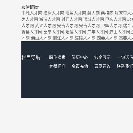
友情链接:
丰城人才网
樟树人才网
海盐人才网
磐人网
慈招网
张家界人
为人才网
溆浦人才网
封开人才网
通城人才网
巴彦人才网
启
人才网
武义人才网
安吉人才网
安吉人才网
卫辉人才网
瑞金
蠡县人才网
富宁人才网
阳信人才网
广丰人才网
庐山人才网
才网
佛山人才网
丽江人才网
涪陵人才网
四会人才网
高要人
栏目导航:
职位搜索
简历中心
名企展示
一句话
套餐标准
金币充值
意见建议
联系我