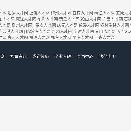
才网
汨罗人才网
上饶人才网
梅州人才网
宜宾人才网
靖江人才网
安康人
东人才网
廉江人才网
东海人才网
萧县人才网
铅山人才网
广昌人才网
石
人才网
柳州人才网
|
惠安人才网
庆元人才网
慈溪人才网
锡林浩特人才网
连云港人才网
|
防城港人才网
万州人才网
宁远人才网
文山人才网
五华人
才网
高州人才网
福清人才网
祁东人才网
平度人才网
上高人才网
信息
招聘资讯
发布简历
企业入驻
会员中心
法律申明
们
惠安人才网,惠安招聘网,惠安人才市场,惠安人事人才网
Copyright © 2017-2020 惠安人才网 www.osby.cn All rights reserved.