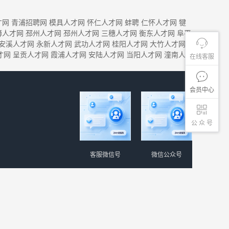
才网
青浦招聘网
模具人才网
怀仁人才网
蚌聘
仁怀人才网
犍
狮人才网
邳州人才网
邳州人才网
三穗人才网
衡东人才网
阜平
安溪人才网
永新人才网
武功人才网
桂阳人才网
大竹人才网
才网
呈贡人才网
霞浦人才网
安陆人才网
当阳人才网
潼南人
在线客服
会员中心
公 众 号
客服微信号
微信公众号