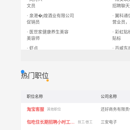
文员
招聘聊天
· 泉港�j煌酒业有限公司
· 翼科
促销员
营业员，
· 医世家健康养生美容
· 彩虹
美容师
贴标
· 虾点
· 百威
招帮工
销售代表
热门职位
职位名称
公司名称
淘宝客服
还好商务有限责
其他职位
包吃住长期招聘小时工180一天
三安电子
技工/普工