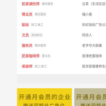
奶茶调饮师
古茗（生活区店
餐饮服务
营业员
福小喜
餐饮服务
贴标
彩虹贴标广告公
技工/普工
文员
同舟人
其他职位
服务员
老字号大肠羹
餐饮服务
奶茶咖啡师
泉港老塞咖啡
营业员
美容师
医世家健康养生
技工/普工
贴标
惠安彩虹广告公
技工/普工
招聘聊天专员
阳安琪文化传媒
其他职位
炒锅，服务员，收营员
醉得意
餐饮服务