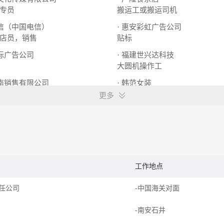
专员
搬运工或搬运司机
通信（中国电信）
· 惠安彩虹广告公司
店员，销售
贴标
贴标广告公司
· 福建世兴达科技
大圆机操作工
东南销售有限公司
· 韩范女装
女装导购员、店长
更多
工作地点
任公司
-中国海关对面
-南安石井