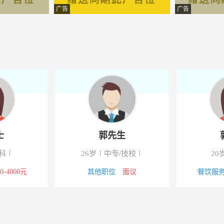
-泉港区东方帝景
广告
广告
公司
-泉港区奇美广场乐巴蜀小君
）有限公司
-泉港区驿峰公路锦川小区2
-泉港区后龙镇栖霞小区72
-石狮市北环路4144-4146号
-惠安
士
郭先生
教中心
-中兴街支四路永嘉天地1号楼
科
26岁
中专/技校
20
-泉港永嘉天地4楼
00-4000元
其他职位
面议
餐饮服