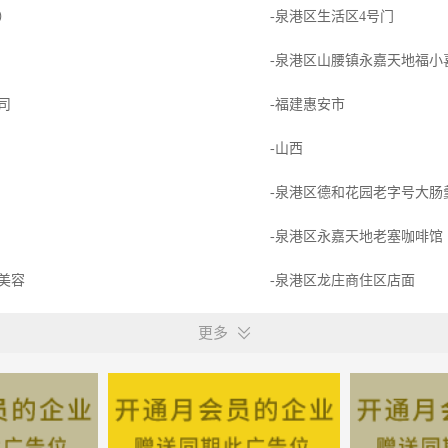
）
-泉港区生活区4号门
-泉港区山腰镇永嘉天地福小
司
-福建惠安市
-山西
-泉港区德和花园老字号大肠
-泉港区永嘉天地老塞咖啡馆
美容
-泉港区龙庄商住区店面
司
-惠安
更多
有限公司
-在家即可 地区不限
-山腰奇美广场醉得意